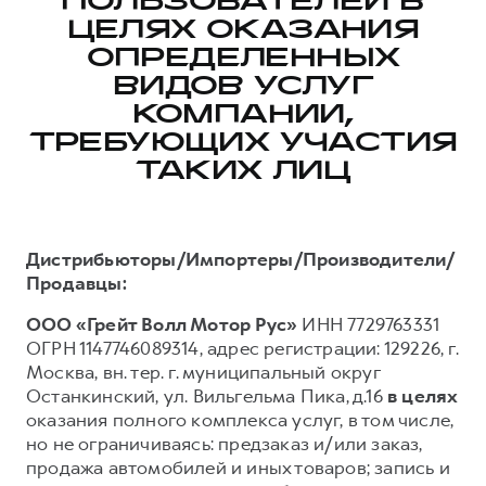
ПОЛЬЗОВАТЕЛЕЙ В
ЦЕЛЯХ ОКАЗАНИЯ
Тест-драйв
СЕРВИСНОЕ ОБСЛУЖИВАНИЕ
О дилере
ОПРЕДЕЛЕННЫХ
Трейд-ин
Нулевое ТО
Наша команда
ВИДОВ УСЛУГ
H7
H9
Программа «Помощь на дороге»
Контакты
от 3 799 000 ₽
КОМПАНИИ,
от 4 799 000 ₽
КРЕДИТ И СТРАХОВАНИЕ
Регламенты технического обслуживания
ТРЕБУЮЩИХ УЧАСТИЯ
ТАКИХ ЛИЦ
Кредитный калькулятор
Электронный ПТС
Страхование
Кредит
ПОДДЕРЖКА
Дистрибьюторы/Импортеры/Производители/
GWM Безопасность
Продавцы:
КОРПОРАТИВНЫМ КЛИЕНТАМ
Гарантия HAVAL
ООО «Грейт Волл Мотор Рус»
ИНН 7729763331
ОГРН 1147746089314, адрес регистрации: 129226, г.
Для малого бизнеса
Мобильное приложение GWM
Москва, вн. тер. г. муниципальный округ
Корпоративным клиентам
Программа «HAVAL Защита+»
Останкинский, ул. Вильгельма Пика, д.16
в целях
Крупным корпоративным клиентам
Руководства по эксплуатации
оказания полного комплекса услуг, в том числе,
но не ограничиваясь: предзаказ и/или заказ,
Система управления автопарком
Подписки
продажа автомобилей и иных товаров; запись и