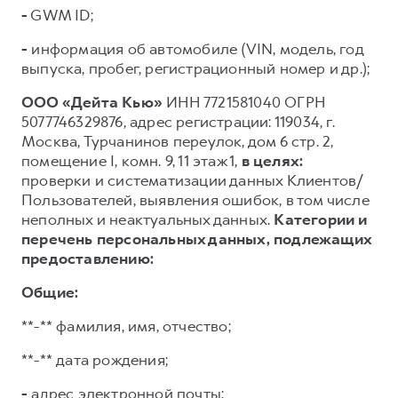
-
GWM ID;
-
информация об автомобиле (VIN, модель, год
выпуска, пробег, регистрационный номер и др.);
ООО «Дейта Кью»
ИНН 7721581040 ОГРН
5077746329876, адрес регистрации: 119034, г.
Москва, Турчанинов переулок, дом 6 стр. 2,
помещение I, комн. 9, 11 этаж 1,
в целях:
проверки и систематизации данных Клиентов/
Пользователей, выявления ошибок, в том числе
неполных и неактуальных данных.
Категории и
перечень персональных данных, подлежащих
предоставлению:
Общие:
**-** фамилия, имя, отчество;
**-** дата рождения;
-
адрес электронной почты;