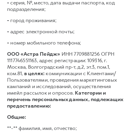
-
серия, №, место, дата выдачи паспорта, код
подразделения;
-
город проживания;
-
адрес электронной почты;
-
номер мобильного телефона;
ООО «Астра Пейдж»
ИНН 7709881256 ОГРН
1117746551163, адрес регистрации: 109316, г.
Москва, Волгоградский пр-т, д.2, эт.3, пом.1,
ком.81,
в целях:
коммуникации с Клиентами/
Пользователями, проведения маркетинговых
кампаний и исследований, осуществления
имейл рассылок и опросов.
Категории и
перечень персональных данных, подлежащих
предоставлению:
Общие:
**-** фамилия, имя, отчество;