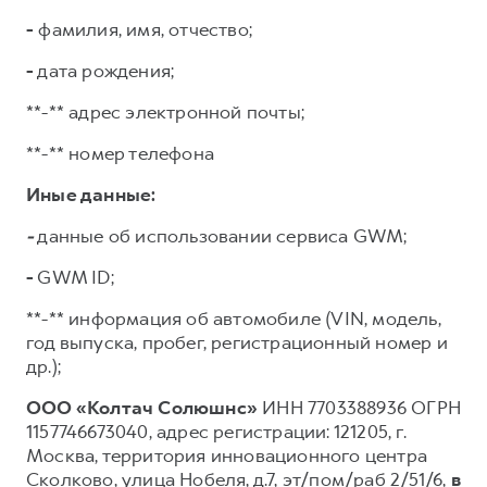
-
фамилия, имя, отчество;
-
дата рождения;
**-** адрес электронной почты;
**-** номер телефона
Иные данные:
-
данные об использовании сервиса GWM;
-
GWM ID;
**-** информация об автомобиле (VIN, модель,
год выпуска, пробег, регистрационный номер и
др.);
ООО «Колтач Солюшнс»
ИНН 7703388936 ОГРН
1157746673040, адрес регистрации: 121205, г.
Москва, территория инновационного центра
Сколково, улица Нобеля, д.7, эт/пом/раб 2/51/6,
в