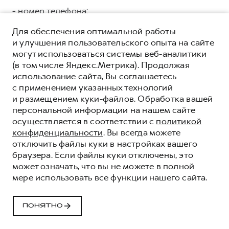
-
номер телефона;
ООО «СЛАВА ГРУПП»
ИНН 7704875192 ОГРН
Для обеспечения оптимальной работы
5147746150041, адрес регистрации: г. Москва, ул.
и улучшения пользовательского опыта на сайте
Тверская, дом 16, стр.3, помещ. 3 в целях:
могут использоваться системы веб-аналитики
коммуникации с Клиентами/Пользователями, в
(в том числе Яндекс.Метрика). Продолжая
том числе: направления e.mail рассылки;
использование сайта, Вы соглашаетесь
проведения маркетинговых кампаний и
с применением указанных технологий
исследований; поддержки процесса продаж,
и размещением куки-файлов. Обработка вашей
аналитики данных.
Категории и перечень
персональной информации на нашем сайте
персональных данных, подлежащих
осуществляется в соответствии с
политикой
предоставлению:
конфиденциальности
. Вы всегда можете
отключить файлы куки в настройках вашего
Общие:
браузера. Если файлы куки отключены, это
может означать, что вы не можете в полной
-
фамилия, имя, отчество;
мере использовать все функции нашего сайта.
-
дата рождения;
ПОНЯТНО
-
адрес электронной почты;
-
номер телефона;