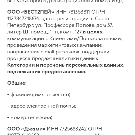
выпуска, пробег, регистрационный номер и др).
ООО «БЕСТ2ПЕЙ»
ИНН 781353811 ОГРН
1127847218674, адрес регистрации: г. Санкт –
Петербург, ул. Профессора Попова, дом 37,
литер Щ, помещ. 1- н, комн. 127
в целях
:
коммуникации с Клиентами/Пользователями,
проведения маркетинговых кампаний;
направления e.mail рассылок; поддержки
процесса продаж; аналитики данных.
Категории и перечень персональных данных,
подлежащих предоставлению:
Общие:
-
фамилия, имя, отчество;
-
адрес электронной почты;
-
номер телефона;
ООО «Джами»
ИНН 7725688242 ОГРН