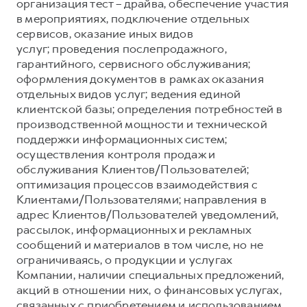
Сервис для корпоративных клиентов
организация тест – драйва, обеспечение участия
в мероприятиях, подключение отдельных
HAVAL Лизинг
АКСЕССУАРЫ HAVAL
сервисов, оказание иных видов
Автомобильные аксессуары
услуг; проведения послепродажного,
гарантийного, сервисного обслуживания;
АКСЕССУАРЫ HAVAL
Коллекция PRO
оформления документов в рамках оказания
Автомобильные аксессуары
Коллекция Базовая
отдельных видов услуг; ведения единой
клиентской базы; определения потребностей в
Коллекция PRO
Коллекция Детская
производственной мощности и технической
Коллекция Базовая
поддержки информационных систем;
осуществления контроля продаж и
Коллекция Детская
обслуживания Клиентов/Пользователей;
оптимизация процессов взаимодействия с
Клиентами/Пользователями; направления в
адрес Клиентов/Пользователей уведомлений,
рассылок, информационных и рекламных
сообщений и материалов в том числе, но не
ограничиваясь, о продукции и услугах
Компании, наличии специальных предложений,
акций в отношении них, о финансовых услугах,
связанных с приобретением и использованием