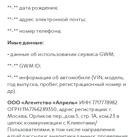
**-** дата рождения;
**-** адрес электронной почты;
**-** номер телефона;
Иные данные:
-
данные об использовании сервиса GWM;
**-** GWM ID;
**-** информация об автомобиле (VIN, модель,
год выпуска, пробег, регистрационный номер и
др).
ООО «Агентство «Апрель»
ИНН 7717778982
ОГРН 1147746289350, адрес регистрации: г.
Москва, Орликов пер., дом 5, стр. 1А, ком.23 в
целях: коммуникации с Клиентами/
Пользователями, в том числе направления
e.mail рассылки; аналитики данных; проведения