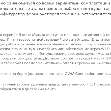
но ознакомиться со всеми вариантами комплектаций
ключительные этапы позволят выбрать цвет кузова а
онфигуратор формирует предложение и останется толь
 в сервисе Яндекс Музыка доступно при наличии активной п
екс Книги требуется действующий аккаунт Яндекс ID, для ис
 Для работы онлайн-сервисов Яндекса требуется подключение 
есячному лимиту в 4 гигабайта или обеспечение через Wi-F
ндекса не взимается. Использование сервисов мультимедиа 
й продажи официальным Дилером соответствующей марки GW
 Автомобиля без дополнительной оплаты сроком на 3 месяц
рнета на борту (активная подписка GWM Connection или разд
т актуализировать данные предустановленного ПО. По возм
бращаться в дилерский центр.