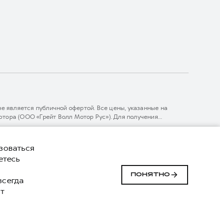
 является публичной офертой. Все цены, указанные на
тора (ООО «Грейт Волл Мотор Рус»). Для получения
линии 8 (800) 511-59-86, либо на сайте. Опубликованная на
ГЛОНАСС).
зоваться
етесь
й
Сделано в ПЕРКС
ПОНЯТНО
 всегда
т