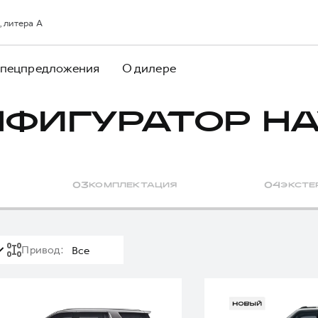
, литера А
пецпредложения
О дилере
НФИГУРАТОР HA
0
3
КОМПЛЕКТАЦИЯ
0
4
ЭКСТЕ
Привод
:
Все