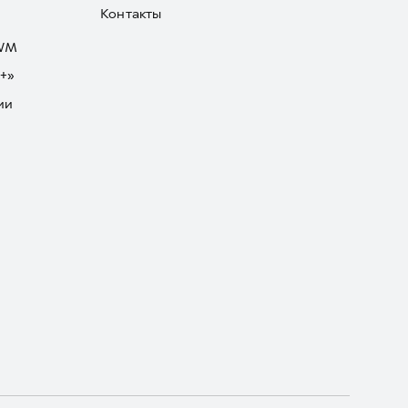
Контакты
GWM
+»
ии