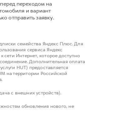
 перед переходом на
втомобиля и вариант
ко отправить заявку.
одписки семейства Яндекс Плюс. Для
пользования сервиса Яндекс
к сети Интернет, которое доступно
i соединение. Дополнительная оплата
(услуги HUT) предоставляется
M на территории Российской
а.
ача с внешних устройств).
ожностям обновления нового, не