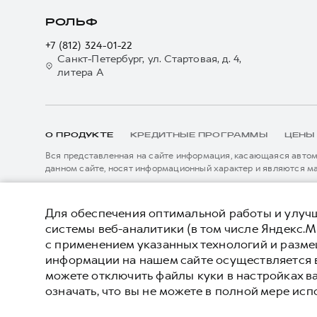
РОЛЬФ
+7 (812) 324-01-22
Санкт-Петербург, ул. Стартовая, д. 4,
литера А
О ПРОДУКТЕ
КРЕДИТНЫЕ ПРОГРАММЫ
ЦЕНЫ
Вся представленная на сайте информация, касающаяся автомо
данном сайте, носят информационный характер и являются м
подробной информации просьба обращаться к ближайшему офиц
****На некоторых автомобилях HAVAL может отсутствовать с
Показать все
данном сайте информация может быть изменена в любое врем
Для обеспечения оптимальной работы и улучш
системы веб-аналитики (в том числе Яндекс.М
с применением указанных технологий и разм
© 2026 ООО «Грейт Волл Мотор Рус»
Политика
информации на нашем сайте осуществляется 
© 2026 АО «РОЛЬФ»
можете отключить файлы куки в настройках в
означать, что вы не можете в полной мере исп