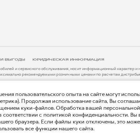
 И ВЫГОДЫ
ЮРИДИЧЕСКАЯ ИНФОРМАЦИЯ
билей и сервисного обслуживания, носит информационный характер и не
аксимально рекомендуемыми розничными ценами по расчетам дистрибью
иальному дилеру ООО «Грейт Волл Мотор Рус» либо по телефону Горячей 
истема / устройство вызова экстренных оперативных служб (блок ЭРА-
я без предварительного уведомления.
ения пользовательского опыта на сайте могут исполь
етрика). Продолжая использование сайта, Вы соглаша
ещением куки-файлов. Обработка вашей персонально
 конфиденциальности
Юридическая информация
в соответствии с
политикой конфиденциальности
. Вы
ашего браузера. Если файлы куки отключены, это може
ользовать все функции нашего сайта.