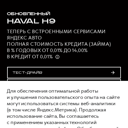
ОБНОВЛЕННЫЙ
HAVAL H9
ТЕПЕРЬ С ВСТРОЕННЫМИ СЕРВИСАМИ
ЯНДЕКС АВТО
ПОЛНАЯ СТОИМОСТЬ КРЕДИТА (ЗАЙМА)
В % ГОДОВЫХ ОТ 0,01% ДО 14,00%
В КРЕДИТ ОТ 0,01%
ТЕСТ-ДРАЙВ
ПОЛУЧИТЬ ПРЕДЛОЖЕНИЕ
Для обеспечения оптимальной работы
и улучшения пользовательского опыта на сайте
могут использоваться системы веб-аналитики
ОЦЕНИВАЙТЕ СВОИ ФИНАНСОВЫЕ
(в том числе Яндекс.Метрика). Продолжая
ВОЗМОЖНОСТИ И РИСКИ
использование сайта, Вы соглашаетесь
ИЗУЧИТЕ ВСЕ УСЛОВИЯ КРЕДИТА (ЗАЙМА) НА
с применением указанных технологий
САЙТЕ: