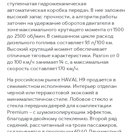
ступенчатая гидромеханическая
автоматическая коробка передач. В нее заложен
высокий запас прочности, а алгоритм работы
заточен на удержание оборотов двигателя в
зоне максимального крутящего момента от 1500
до 2500 об/мин. В смешанном цикле расход
дизельного топлива составляет 9,1 л/100 км.
Высокий крутящий момент обеспечивает
отличные тяговые характеристики. Разгон от 0
до 100 км/ч занимает 14 с, а максимальная
скорость составляет 170 км/ч.
На российском рынке HAVAL H9 продается в
семиместном исполнении. Интерьер отделан
черной или терракотовой экокожей в
минималистичном стиле. Лобовое стекло и
стекла передних дверей для комплектации
Premium – с шумоизолирующим эффектом,
благодаря двойному остеклению. Второй ряд
сидений, рассчитанный на троих пассажиров,
складывается в пропорции 60:40. Двухместный