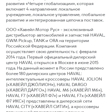
развития «Четыре глобализации», которая
включает 4 направления: локальное
учреждение, локальное управление, глобальное
развитие и интегрированная цепочка поставок.
ООО «Хавейл Мотор Рус» - эксклюзивный
дистрибьютор автомобилей и запчастей HAVAL,
GWM Pickup, TANK и ORA на территории
Российской Федерации. Компания
осуществляет свою деятельность с февраля
2014 года. Первый официальный дилерский
центр HAVAL открылся в Москве в июне 2015
года. На данный момент в России представлено
более 180 дилерских центров HAVAL:
интеллектуальные кроссоверы HAVAL JOLION
(«ХАВЕЙЛ ДЖО́ЛИОН»), HAVAL DARGO
(«ХАВЕЙЛ ДА́РГО»,) HAVAL М6 («ХАВЕЙЛ M6»),
HAVAL F7 («ХАВЕЙЛ Ф7») и HAVAL F7x («ХАВЕЙЛ
Ф7 ИКС») представлены в дилерской сети
HAVAL CITY («ХАВЕЙЛ СИТИ»), а кроссоверы
повышенной проходимости и рамные