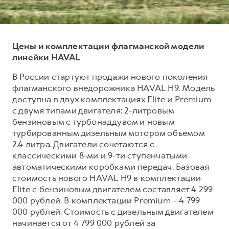
Тест-драйв
СЕРВИСНОЕ ОБСЛУЖИВАНИЕ
О дилере
Трейд-ин
Нулевое ТО
Наша команда
Цены и комплектации флагманской модели
H7
H9
Программа «Помощь на дороге»
Контакты
от 3 799 000 ₽
от 4 799 000 ₽
линейки HAVAL
КРЕДИТ И СТРАХОВАНИЕ
Регламенты технического обслуживания
В России стартуют продажи нового поколения
Кредитный калькулятор
Электронный ПТС
флагманского внедорожника HAVAL H9. Модель
Страхование
доступна в двух комплектациях Elite и Premium
с двумя типами двигателя: 2-литровым
Кредит
ПОДДЕРЖКА
бензиновым с турбонаддувом и новым
GWM Безопасность
турбированным дизельным мотором объемом
2.4 литра. Двигатели сочетаются с
КОРПОРАТИВНЫМ КЛИЕНТАМ
Гарантия HAVAL
классическими 8-ми и 9-ти ступенчатыми
Для малого бизнеса
Мобильное приложение GWM
автоматическими коробками передач. Базовая
стоимость нового HAVAL H9 в комплектации
Корпоративным клиентам
Программа «HAVAL Защита+»
Elite с бензиновым двигателем составляет 4 299
Крупным корпоративным клиентам
Руководства по эксплуатации
000 рублей. В комплектации Premium – 4 799
000 рублей. Стоимость с дизельным двигателем
Система управления автопарком
Подписки
начинается от 4 799 000 рублей за