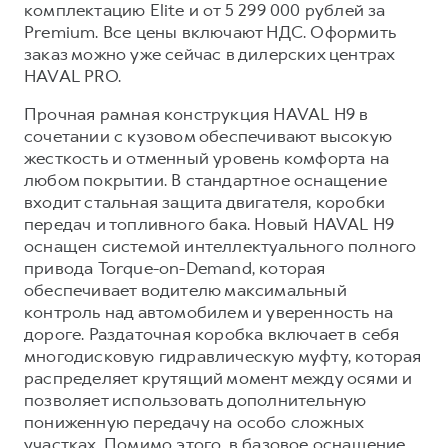
Сервис для корпоративных клиентов
комплектацию Elite и от 5 299 000 рублей за
Premium. Все цены включают НДС. Оформить
HAVAL Лизинг
АКСЕССУАРЫ HAVAL
заказ можно уже сейчас в дилерских центрах
Автомобильные аксессуары
HAVAL PRO.
АКСЕССУАРЫ HAVAL
Коллекция PRO
Прочная рамная конструкция HAVAL H9 в
Автомобильные аксессуары
Коллекция Базовая
сочетании с кузовом обеспечивают высокую
жесткость и отменный уровень комфорта на
Коллекция PRO
Коллекция Детская
любом покрытии. В стандартное оснащение
Коллекция Базовая
входит стальная защита двигателя, коробки
передач и топливного бака. Новый HAVAL H9
Коллекция Детская
оснащен системой интеллектуального полного
привода Torque-on-Demand, которая
обеспечивает водителю максимальный
контроль над автомобилем и уверенность на
дороге. Раздаточная коробка включает в себя
многодисковую гидравлическую муфту, которая
распределяет крутящий момент между осями и
позволяет использовать дополнительную
пониженную передачу на особо сложных
участках. Помимо этого, в базовое оснащение