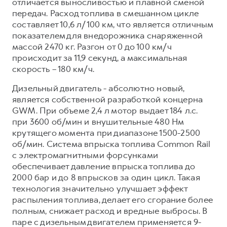
отличается выносливостью и плавной сменой
передач. Расход топлива в смешанном цикле
составляет 10,6 л/100 км, что является отличным
показателем для внедорожника снаряженной
массой 2470 кг. Разгон от 0 до 100 км/ч
происходит за 11,9 секунд, а максимальная
скорость – 180 км/ч.
Дизельный двигатель - абсолютно новый,
является собственной разработкой концерна
GWM. При объеме 2,4 л мотор выдает 184 л.с.
при 3600 об/мин и внушительные 480 Нм
крутящего момента при диапазоне 1500-2500
об/мин. Система впрыска топлива Common Rail
с электромагнитными форсунками
обеспечивает давление впрыска топлива до
2000 бар и до 8 впрысков за один цикл. Такая
технология значительно улучшает эффект
распыления топлива, делает его сгорание более
полным, снижает расход и вредные выбросы. В
паре с дизельным двигателем применяется 9-