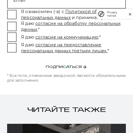
Email
Я ознакомлен (-а) с
Политикой обработки
Privacy
notice
персональных данных
и принимаю условия.
*
Я даю
согласие на обработку персональных
данных
.
*
Я даю
согласие на коммуникацию
.
*
Я даю
согласие на предоставление
персональных данных третьим лицам.
*
ПОДПИСАТЬСЯ
* Все поля, отмеченные звездочкой, являются обязательными
для заполнения.
ЧИТАЙТЕ ТАКЖЕ