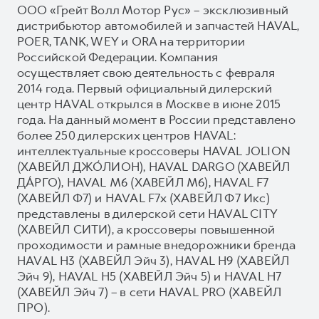
ООО «Грейт Волл Мотор Рус» – эксклюзивный
дистрибьютор автомобилей и запчастей HAVAL,
POER, TANK, WEY и ORA на территории
Российской Федерации. Компания
осуществляет свою деятельность с февраля
2014 года. Первый официальный дилерский
центр HAVAL открылся в Москве в июне 2015
года. На данный момент в России представлено
более 250 дилерских центров HAVAL:
интеллектуальные кроссоверы HAVAL JOLION
(ХАВЕЙЛ ДЖО́ЛИОН), HAVAL DARGO (ХАВЕЙЛ
ДА́РГО), HAVAL М6 (ХАВЕЙЛ M6), HAVAL F7
(ХАВЕЙЛ Ф7) и HAVAL F7x (ХАВЕЙЛ Ф7 Икс)
представлены в дилерской сети HAVAL CITY
(ХАВЕЙЛ СИТИ), а кроссоверы повышенной
проходимости и рамные внедорожники бренда
HAVAL H3 (ХАВЕЙЛ Эйч 3), HAVAL H9 (ХАВЕЙЛ
Эйч 9), HAVAL H5 (ХАВЕЙЛ Эйч 5) и HAVAL H7
(ХАВЕЙЛ Эйч 7) – в сети HAVAL PRO (ХАВЕЙЛ
ПРО).