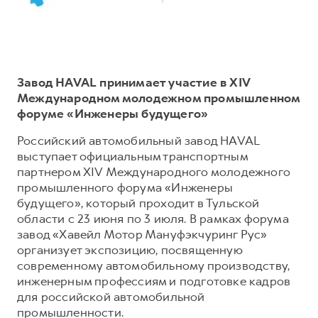
Тест-драйв
СЕРВИСНОЕ ОБСЛУЖИВАНИЕ
О дилере
Трейд-ин
Нулевое ТО
Наша команда
H7
H9
Программа «Помощь на дороге»
Контакты
от 3 799 000 ₽
от 4 799 000 ₽
Завод HAVAL принимает участие в XIV
КРЕДИТ И СТРАХОВАНИЕ
Регламенты технического обслуживания
Международном молодежном промышленном
форуме «Инженеры будущего»
Кредитный калькулятор
Электронный ПТС
Страхование
Российский автомобильный завод HAVAL
выступает официальным транспортным
Кредит
ПОДДЕРЖКА
партнером XIV Международного молодежного
GWM Безопасность
промышленного форума «Инженеры
будущего», который проходит в Тульской
КОРПОРАТИВНЫМ КЛИЕНТАМ
Гарантия HAVAL
области с 23 июня по 3 июля. В рамках форума
Для малого бизнеса
Мобильное приложение GWM
завод «Хавейл Мотор Мануфэкчуринг Рус»
организует экспозицию, посвященную
Корпоративным клиентам
Программа «HAVAL Защита+»
современному автомобильному производству,
Крупным корпоративным клиентам
Руководства по эксплуатации
инженерным профессиям и подготовке кадров
для российской автомобильной
Система управления автопарком
Подписки
промышленности.