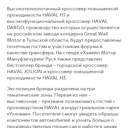
Сервис для корпоративных клиентов
Высокотехнологичный кроссовер повышенной
HAVAL Лизинг
АКСЕССУАРЫ HAVAL
проходимости HAVAL H7 и
Автомобильные аксессуары
высокофункциональный кроссовер HAVAL
DARGO, производство которых осуществляется
АКСЕССУАРЫ HAVAL
Коллекция PRO
на российском заводе концерна Great Wall
Автомобильные аксессуары
Коллекция Базовая
Motor в Тульской области, будут предоставлены
почетным гостям и участникам форума в
Коллекция PRO
Коллекция Детская
качестве трансфера. На стенде «Хавейл Мотор
Коллекция Базовая
Мануфэкчуринг Рус» также представлен
бестселлер бренда – городской кроссовер
Коллекция Детская
HAVAL JOLION и кроссовер повышенной
проходимости HAVAL H3.
Экспозиция бренда разделена на три
тематические зоны. Первая из них –
выставочная – призвана познакомить гостей с
производством HAVAL в индустриальном парке
«Узловая». Посетители смогут увидеть образцы
компонентов автомобилей и узнать больше о
производственных процессах и работе в цехах