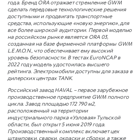
года. Бренд ORA отражает стремление GWM
сделать передовые технологические решения
доступными и продвигать транспортные
средства, использующие «новую энергию», для
все более широкой аудитории. Первой моделью
на российском рынке является ORA 03,
созданная на базе фирменной платформы GWM
L.E.M.O.N., что обеспечивает ему высокий
уровень безопасности. В тестах EuroNCAP в
2022 году модель удостоилась высшего
рейтинга. Электромобили доступны для заказа в
дилерских центрах TANK.
Российский завод HAVAL – первое зарубежное
производственное предприятие GWM полного
цикла. Завод площадью 172 790 м2,
расположенный на территории
индустриального парка «Узловая» Тульской
области, был открыт 5 июня 2019 года.
Производственный комплекс включает цех
штамповки, сварки, окраски и сборки, а также