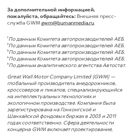
За дополнительной информацией,
пожалуйста, обращайтесь:
Внешняя пресс-
служба GWM
gwm@bumanmedia.ru
¹
По данным Комитета автопроизводителей АЕБ.
²
По данным Комитета автопроизводителей АЕБ.
³
По данным Комитета автопроизводителей АЕБ.
⁴
По данным Комитета автопроизводителей АЕБ.
⁵
По данным аналитического агентства Автостат.
Great Wall Motor Company Limited (GWM) —
глобальный производитель внедорожников,
кроссоверов и пикапов, специализирующийся
на интеллектуальных технологиях и
экологичном производстве. Компания была
зарегистрирована на Гонконгской и
Шанхайской фондовых биржах в 2003 и 2011
годах соответственно. Сфера деятельности
концерна GWM включает проектирование,