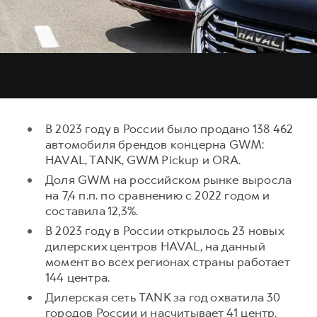
Тест-драйв
СЕРВИСНОЕ ОБСЛУЖИВАНИЕ
О дилере
Трейд-ин
Нулевое ТО
Наша команда
H7
H9
Программа «Помощь на дороге»
Контакты
от 3 799 000 ₽
от 4 799 000 ₽
КРЕДИТ И СТРАХОВАНИЕ
Регламенты технического обслуживания
Кредитный калькулятор
Электронный ПТС
В 2023 году в России было продано 138 462
Страхование
автомобиля брендов концерна GWM:
Кредит
HAVAL, TANK, GWM Pickup и ORA.
ПОДДЕРЖКА
Доля GWM на российском рынке выросла
GWM Безопасность
на 7,4 п.п. по сравнению с 2022 годом и
КОРПОРАТИВНЫМ КЛИЕНТАМ
Гарантия HAVAL
составила 12,3%.
Для малого бизнеса
Мобильное приложение GWM
В 2023 году в России открылось 23 новых
дилерских центров HAVAL, на данный
Корпоративным клиентам
Программа «HAVAL Защита+»
момент во всех регионах страны работает
Крупным корпоративным клиентам
Руководства по эксплуатации
144 центра.
Система управления автопарком GWM Fleet
Подписки
Дилерская сеть TANK за год охватила 30
городов России и насчитывает 41 центр.