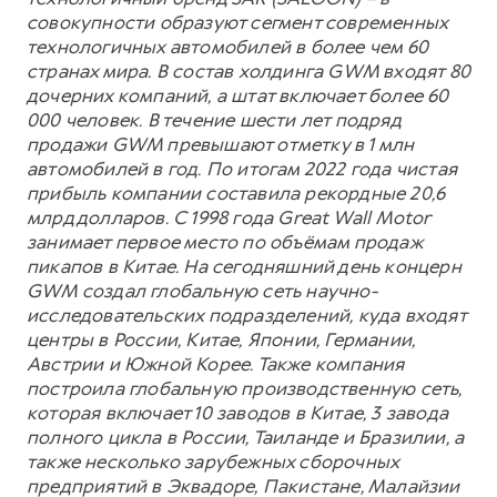
совокупности образуют сегмент современных
технологичных автомобилей в более чем 60
странах мира. В состав холдинга GWM входят 80
дочерних компаний, а штат включает более 60
000 человек. В течение шести лет подряд
продажи GWM превышают отметку в 1 млн
автомобилей в год. По итогам 2022 года чистая
прибыль компании составила рекордные 20,6
млрд долларов. С 1998 года Great Wall Motor
занимает первое место по объёмам продаж
пикапов в Китае. На сегодняшний день концерн
GWM создал глобальную сеть научно-
исследовательских подразделений, куда входят
центры в России, Китае, Японии, Германии,
Австрии и Южной Корее. Также компания
построила глобальную производственную сеть,
которая включает 10 заводов в Китае, 3 завода
полного цикла в России, Таиланде и Бразилии, а
также несколько зарубежных сборочных
предприятий в Эквадоре, Пакистане, Малайзии