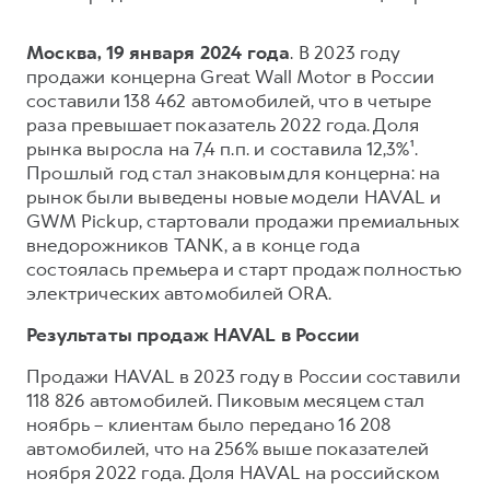
Сервис для корпоративных клиентов
HAVAL Лизинг
АКСЕССУАРЫ HAVAL
Москва, 19 января 2024 года
. В 2023 году
Автомобильные аксессуары
продажи концерна Great Wall Motor в России
составили 138 462 автомобилей, что в четыре
АКСЕССУАРЫ HAVAL
Коллекция PRO
раза превышает показатель 2022 года. Доля
Автомобильные аксессуары
Коллекция Базовая
рынка выросла на 7,4 п.п. и составила 12,3%¹.
Прошлый год стал знаковым для концерна: на
Коллекция PRO
Коллекция Детская
рынок были выведены новые модели HAVAL и
Коллекция Базовая
GWM Pickup, стартовали продажи премиальных
внедорожников TANK, а в конце года
Коллекция Детская
состоялась премьера и старт продаж полностью
электрических автомобилей ORA.
Результаты продаж HAVAL в России
Продажи HAVAL в 2023 году в России составили
118 826 автомобилей. Пиковым месяцем стал
ноябрь – клиентам было передано 16 208
автомобилей, что на 256% выше показателей
ноября 2022 года. Доля HAVAL на российском